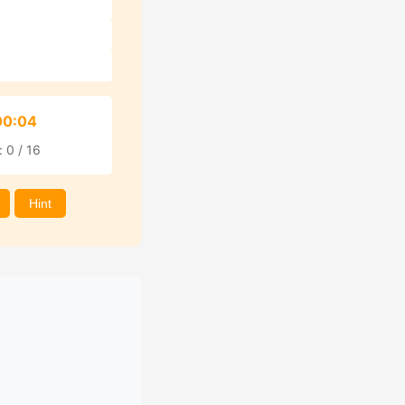
00:05
 0 / 16
Hint