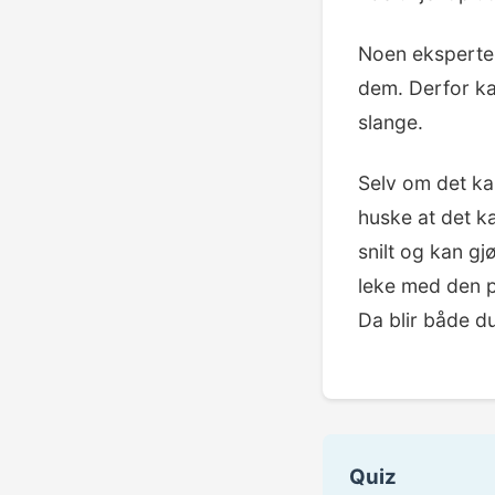
Noen eksperter
dem. Derfor ka
slange.
Selv om det kan
huske at det k
snilt og kan gj
leke med den p
Da blir både d
Quiz