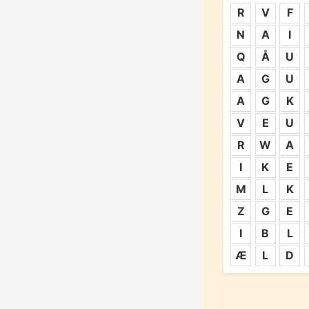
R
V
F
N
A
I
Q
Å
U
A
G
U
A
G
K
V
E
U
R
W
A
I
K
E
M
L
K
Z
G
E
I
B
L
Æ
L
D