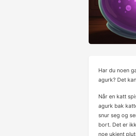
Har du noen ga
agurk? Det kan 
Når en katt spi
agurk bak katt
snur seg og se
bort. Det er i
noe ukjent plu