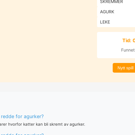
SKREMMER
AGURK
LEKE
Tid: 
Funnet:
Nytt spill
 redde for agurker?
arer hvorfor katter kan bli skremt av agurker.