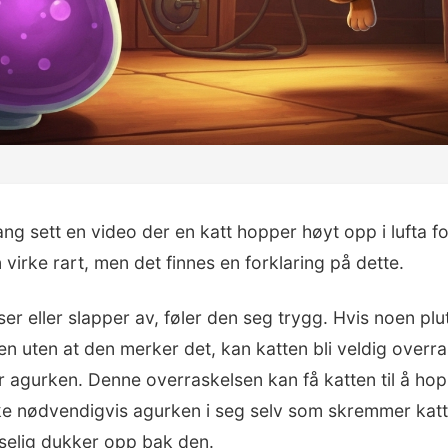
ng sett en video der en katt hopper høyt opp i lufta fo
virke rart, men det finnes en forklaring på dette.
ser eller slapper av, føler den seg trygg. Hvis noen plu
en uten at den merker det, kan katten bli veldig overr
r agurken. Denne overraskelsen kan få katten til å hop
kke nødvendigvis agurken i seg selv som skremmer katt
tselig dukker opp bak den.