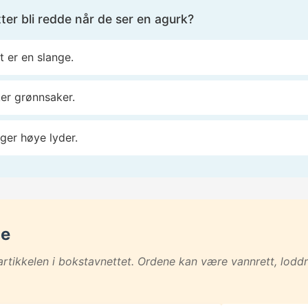
ter bli redde når de ser en agurk?
t er en slange.
ker grønnsaker.
ager høye lyder.
ne
artikkelen i bokstavnettet. Ordene kan være vannrett, loddre