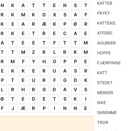
KATTER
N
K
A
T
T
E
N
S
T
FRYKT
R
K
M
K
D
X
S
A
F
KATTENS
K
E
A
R
Æ
K
P
Ø
R
ATFERD
R
K
E
T
R
E
C
A
E
A
T
E
E
T
F
T
T
M
AGURKER
T
T
M
Z
R
L
R
K
M
HOPPE
R
M
F
Y
H
O
P
P
E
FJÆRPINNE
E
K
K
E
R
U
A
S
R
KATT
P
T
E
U
R
F
G
D
K
STEDET
L
R
H
R
G
D
A
V
S
MERKER
Ø
T
E
D
E
T
S
K
I
IKKE
F
J
Æ
R
P
I
N
N
E
SKREMME
TROR