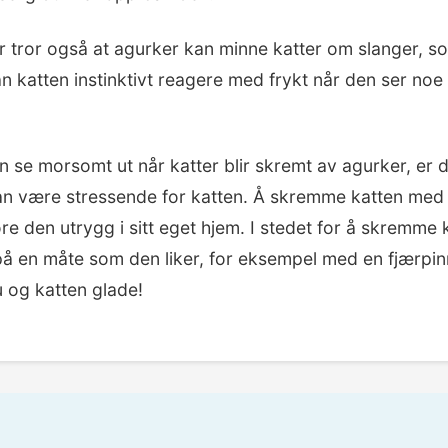
 tror også at agurker kan minne katter om slanger, som
n katten instinktivt reagere med frykt når den ser noe
 se morsomt ut når katter blir skremt av agurker, er d
an være stressende for katten. Å skremme katten med v
øre den utrygg i sitt eget hjem. I stedet for å skremme 
å en måte som den liker, for eksempel med en fjærpinne
u og katten glade!