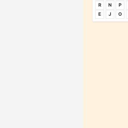
R
N
P
E
J
O