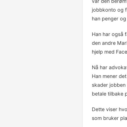
var den berøm
jobbkonto og f
han penger og 
Han har også f
den andre Mark
hjelp med Fac
Nå har advokat
Han mener det e
skader jobben 
betale tilbake
Dette viser hv
som bruker pla