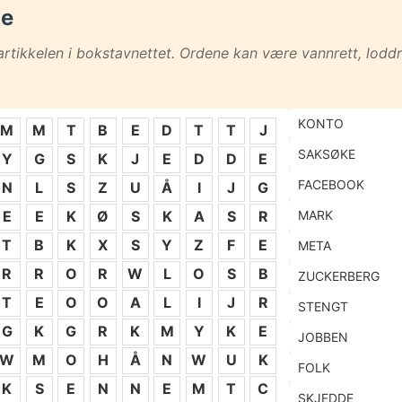
ne
artikkelen i bokstavnettet. Ordene kan være vannrett, loddre
KONTO
M
M
T
B
E
D
T
T
J
SAKSØKE
Y
G
S
K
J
E
D
D
E
FACEBOOK
N
L
S
Z
U
Å
I
J
G
MARK
E
E
K
Ø
S
K
A
S
R
T
B
K
X
S
Y
Z
F
E
META
R
R
O
R
W
L
O
S
B
ZUCKERBERG
T
E
O
O
A
L
I
J
R
STENGT
G
K
G
R
K
M
Y
K
E
JOBBEN
W
M
O
H
Å
N
W
U
K
FOLK
K
S
E
N
N
E
M
T
C
SKJEDDE