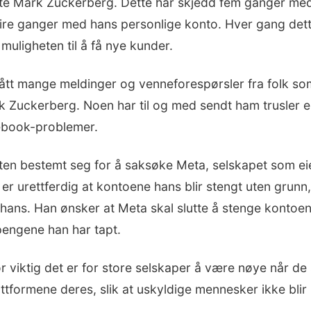
te Mark Zuckerberg. Dette har skjedd fem ganger me
ire ganger med hans personlige konto. Hver gang dette
muligheten til å få nye kunder.
ått mange meldinger og venneforespørsler fra folk som
 Zuckerberg. Noen har til og med sendt ham trusler e
ebook-problemer.
en bestemt seg for å saksøke Meta, selskapet som e
r urettferdig at kontoene hans blir stengt uten grunn,
hans. Han ønsker at Meta skal slutte å stenge kontoe
 pengene han har tapt.
or viktig det er for store selskaper å være nøye når d
ttformene deres, slik at uskyldige mennesker ikke blir