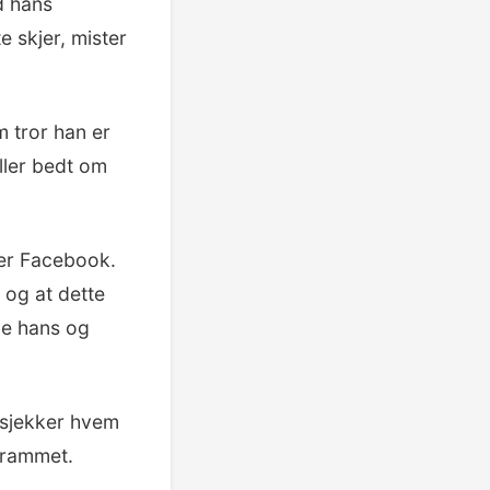
d hans
 skjer, mister
 tror han er
ller bedt om
ier Facebook.
 og at dette
ne hans og
e sjekker hvem
 rammet.