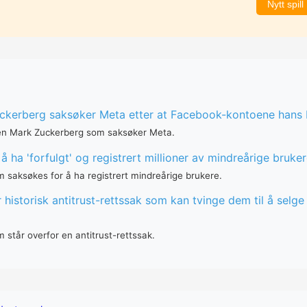
Nytt spill
kerberg saksøker Meta etter at Facebook-kontoene hans b
en Mark Zuckerberg som saksøker Meta.
å ha 'forfulgt' og registrert millioner av mindreårige bruke
 saksøkes for å ha registrert mindreårige brukere.
 historisk antitrust-rettssak som kan tvinge dem til å selg
 står overfor en antitrust-rettssak.