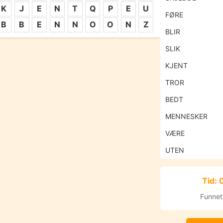
K
J
E
N
T
Q
P
E
U
FØRE
B
B
E
N
N
O
O
N
Z
BLIR
SLIK
KJENT
TROR
BEDT
MENNESKER
VÆRE
UTEN
Tid: 
Funnet: