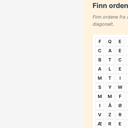
Finn orde
Finn ordene fra 
diagonalt.
F
Q
E
C
A
E
B
T
C
A
L
E
M
T
I
S
Y
W
M
M
F
I
Å
Ø
V
Z
R
Æ
R
E