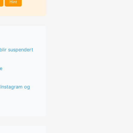
Hint
lir suspendert
re
e Instagram og